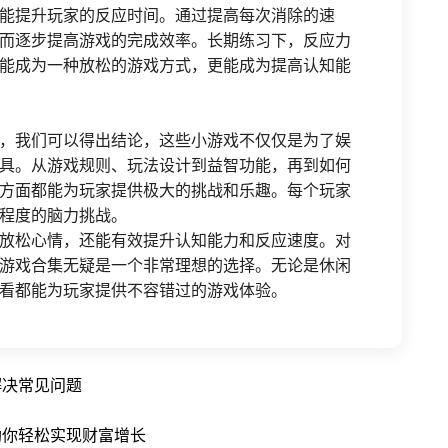
能提升玩家的反应时间。通过提高每次消除的速
而逐步提高游戏的完成效率。长期练习下，反应力
能成为一种放松的游戏方式，更能成为提高认知能
，我们可以得出结论，这些小游戏不仅仅是为了娱
具。从游戏规则、玩法设计到益智功能，再到如何
方面都能为玩家提供极大的挑战和乐趣。每个玩家
程度的脑力挑战。
放松心情，还能有效提升认知能力和反应速度。对
游戏合集无疑是一个非常理想的选择。无论是休闲
看都能为玩家提供不容错过的游戏体验。
解决常见问题
助你轻松实现财富增长