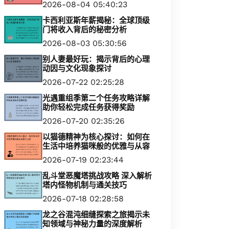
2026-08-04 05:40:23
卡西利亚斯年薪揭秘：全球顶级
门将收入背后的秘密分析
2026-08-03 05:30:56
别人妻最好玩：揭示背后的心理
动因与文化现象探讨
2026-07-22 02:25:28
光遇重组季第二个任务攻略详解
助你轻松完成任务获得奖励
2026-07-20 02:35:26
以猫德精神为核心探讨：如何在
生活中培养猫咪般的优雅与从容
2026-07-19 02:23:44
乱斗堂恶魔塔挑战攻略 深入解析
塔内怪物机制与通关技巧
2026-07-18 02:28:58
龙之谷混沌细缝探索之旅揭示未
知领域与神秘力量的深度解析