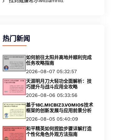
找到威廉希尔williamhill
热门新闻
如何前往太阳井高地并顺利完成
任务攻略指南
2026-08-07 05:32:57
天涯明月刀大轻功全面解析：技
巧提升与战斗应用全攻略
2026-08-06 05:33:56
基于18C.MICBIZ3.VOMIOS技术
框架的创新发展与应用前景分析
2026-08-05 05:40:09
和平精英如何捏脸步骤详解打造
个性化角色外观方法指南