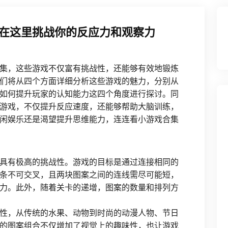
在这里挑战你的反应力和观察力
集，这些游戏不仅富有挑战性，还能够有效地锻炼
们将从四个方面详细分析这些游戏的魅力，分别从
如何提升玩家的认知能力这四个角度进行探讨。同
游戏，不仅提升反应速度，还能够帮助大脑训练，
闲娱乐还是渴望提升思维能力，连连看小游戏合集
具有极高的挑战性。游戏的目标是通过连接相同的
条不可交叉，且两块图案之间的连线需尽可能短，
力。此外，随着关卡的递增，图案的数量和排列方
性，从传统的水果、动物到时尚的动漫人物、节日
的图案组合不仅增加了视觉上的趣味性，也让游戏