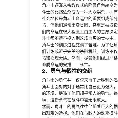
角斗士逐渐从宗教仪式的附属角色转变为
斗士的比赛逐渐成为一种大众娱乐，拥有
社会地位是角斗士命运中的重要组成部分
巧，但他们通常出身贫困，甚至是被奴役
们的命运在很大程度上由主人的意愿决定
斗士都不得不投入到这场血腥的竞技中。
角斗士的训练过程充满了苦难。为了让角
们训练成近乎完美的杀戮机器。训练不仅
巧和心理素质。然而，尽管他们经过严格
逃脱命运的安排——死亡。
2、勇气与牺牲的交织
角斗士的勇气并非仅仅来自于对胜利的渴
角斗士面对的对手通常比自己更为强大，
的环境，锻造了他们超乎常人的勇气。每
境，这份勇气在战斗中被无限放大。
然而，角斗士的勇气往往伴随着巨大的牺
出艰难的选择。他们在与敌人的殊死搏斗