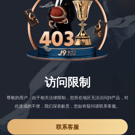
访问限制
尊敬的用户，由于相关法律限制，您所在地区无法访问J9产品，对
此造成的不便，我们深表歉意，您如有疑问请联系客服。
联系客服